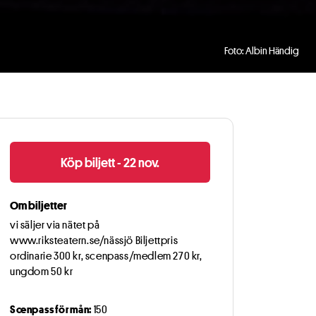
Foto: Albin Händig
Köp biljett - 22 nov.
Om biljetter
vi säljer via nätet på
www.riksteatern.se/nässjö Biljettpris
ordinarie 300 kr, scenpass/medlem 270 kr,
ungdom 50 kr
Scenpassförmån:
150