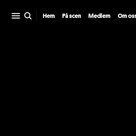
Hem
På scen
Medlem
Om os