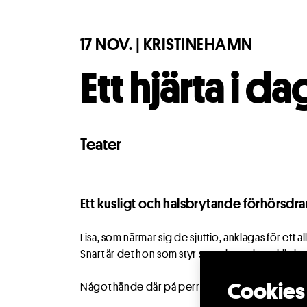
17 NOV. | KRISTINEHAMN
Ett hjärta i d
Teater
Ett kusligt och halsbrytande förhörsdr
Lisa, som närmar sig de sjuttio, anklagas för ett a
Snart är det hon som styr samtalet och verklighe
Cookies 
Något hände där på perrongen – men vad?