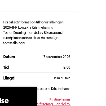
För biljettinformation till föreställningen
2026-11-17 kontakta Kristinehamns
Teaterförening – en del av Riksteatern. I
turnéplanen nedan hittar du samtliga
föreställningar.
Datum
17 november 2026
Tid
19:00
Längd
1 tim 30 min
Plats
Christinateatern, Kristinehamn
lse
Arrangör
Kristinehamns
Teaterförening – en del av