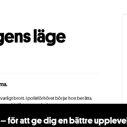
agens läge
ama.
llvarligt brott. I polisförhöret börjar hon berätta.
ten vrids långsamt ur led.
– för att ge dig en bättre uppleve