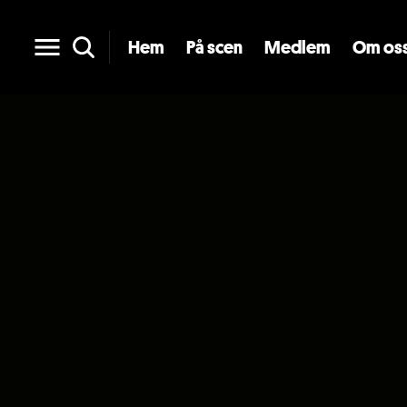
Hem
På scen
Medlem
Om os