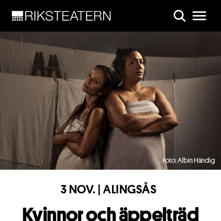
Skip to main content
Foto: Albin Händig
3 NOV. | ALINGSÅS
Kvinnor och äppelträd