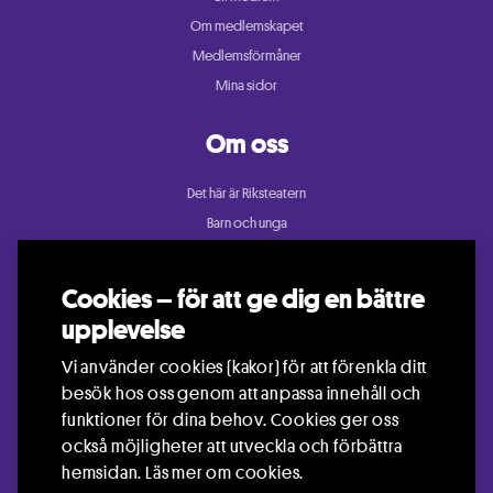
Om medlemskapet
Medlemsförmåner
Mina sidor
Om oss
Det här är Riksteatern
Barn och unga
Cullberg
Dans
Cookies – för att ge dig en bättre
Konsert och festival
upplevelse
Riksteatern Crea
Vi använder cookies (kakor) för att förenkla ditt
Samtida cirkus
besök hos oss genom att anpassa innehåll och
Teater
funktioner för dina behov. Cookies ger oss
också möjligheter att utveckla och förbättra
hemsidan.
Läs mer om cookies.