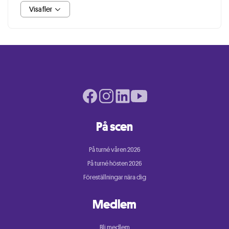
Visa fler
Facebook page
Instagram page
LinkedIn page
Youtube page
På scen
På turné våren 2026
På turné hösten 2026
Föreställningar nära dig
Medlem
Bli medlem