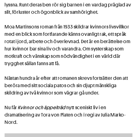
lyssna. Runt deras ben rör sig barnen i en vardag präglad av
slit, förluster och ögonblick av samhörighet.
Moa Martinsons roman från 1933 skildrar kvinnors livsvillkor
med en blick som fortfarande känns ovanligt rak, ett språk
rotat i jord, arbete och överlevnad. Det är en berättelse om
hur kvinnor bar sina liv och varandra. Om systerskap som
motkraft och vänskap som nödvändighet i en värld där
trygghet sällan fanns att få.
Nästan hundra år efter att romanen skrevs fortsätter den att
beröra med sitt sociala patos och sin djupt mänskliga
skildring av två kvinnor som vägrar gå under.
Nu får
Kvinnor och äppelträd
nytt sceniskt liv i en
dramatisering av Tora von Platen och i regi av Julia Marko-
Nord.