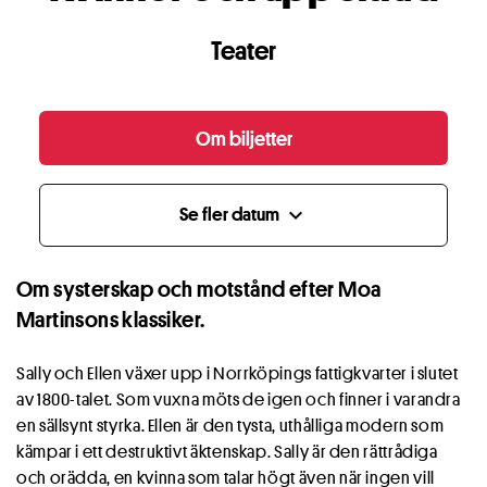
Teater
Om biljetter
Se fler datum
expand_more
Om systerskap och motstånd efter Moa
Martinsons klassiker.
Sally och Ellen växer upp i Norrköpings fattigkvarter i slutet
av 1800-talet. Som vuxna möts de igen och finner i varandra
en sällsynt styrka. Ellen är den tysta, uthålliga modern som
kämpar i ett destruktivt äktenskap. Sally är den rättrådiga
och orädda, en kvinna som talar högt även när ingen vill