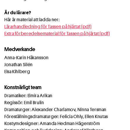
Är du lärare?
Här är material att ladda ner:
Lärarhandledning för Tassen på hjärtat (pdf)
Extra förberedelsematerial för Tassen på hjärtat (pdf)
Medverkande
Anna-Karin Håkansson
Jonathan Silén
Elsa Kihlberg
Konstnärligt team
Dramatiker: Elmira Arikan
Regissör: Emil Brulin
Dramaturger: Alexander Charlamov, Ninna Tersman
Föreställningsdramaturger: Felicia Ohly, Ellen Knutas
Kostymdesigner: Amanda Hedman Hägerström