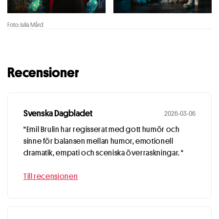
Foto: Julia Mård
Recensioner
Svenska Dagbladet
2026-03-06
"Emil Brulin har regisserat med gott humör och
sinne för balansen mellan humor, emotionell
dramatik, empati och sceniska överraskningar. "
Till recensionen