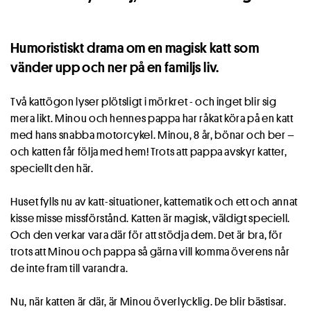
Humoristiskt drama om en magisk katt som
vänder upp och ner på en familjs liv.
Två kattögon lyser plötsligt i mörkret - och inget blir sig
mera likt. Minou och hennes pappa har råkat köra på en katt
med hans snabba motorcykel. Minou, 8 år, bönar och ber –
och katten får följa med hem! Trots att pappa avskyr katter,
speciellt den här.
Huset fylls nu av katt-situationer, kattematik och ett och annat
kisse misse missförstånd. Katten är magisk, väldigt speciell.
Och den verkar vara där för att stödja dem. Det är bra, för
trots att Minou och pappa så gärna vill komma överens når
de inte fram till varandra.
Nu, när katten är där, är Minou överlycklig. De blir bästisar.