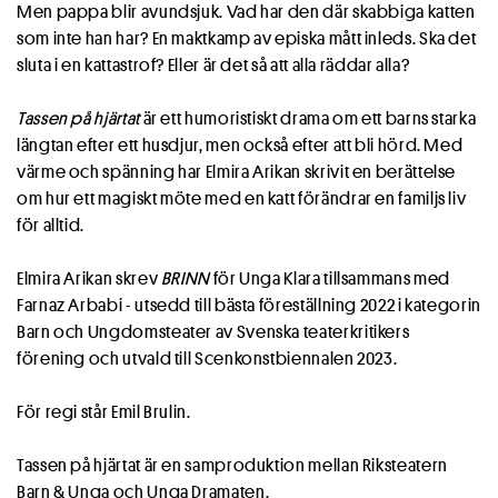
Men pappa blir avundsjuk. Vad har den där skabbiga katten
som inte han har? En maktkamp av episka mått inleds. Ska det
sluta i en kattastrof? Eller är det så att alla räddar alla?
Tassen på hjärtat
är ett humoristiskt drama om ett barns starka
längtan efter ett husdjur, men också efter att bli hörd. Med
värme och spänning har Elmira Arikan skrivit en berättelse
om hur ett magiskt möte med en katt förändrar en familjs liv
för alltid.
Elmira Arikan skrev
BRINN
för Unga Klara tillsammans med
Farnaz Arbabi - utsedd till bästa föreställning 2022 i kategorin
Barn och Ungdomsteater av Svenska teaterkritikers
förening och utvald till Scenkonstbiennalen 2023.
För regi står Emil Brulin.
Tassen på hjärtat är en samproduktion mellan Riksteatern
Barn & Unga och Unga Dramaten.