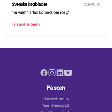
Svenska Dagbladet
2026-03-06
"En varmhjärtad komedi om sorg"
Till recensionen
Facebook page
Instagram page
LinkedIn page
Youtube page
På scen
På turné våren 2026
På turné hösten 2026