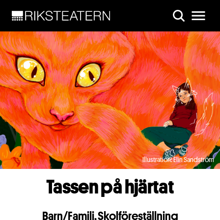
Skip to main content
Illustration: Elin Sandström
Tassen på hjärtat
Barn/Familj
,
Skolföreställning