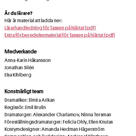
Är du lärare?
Här är material att ladda ner:
Lärarhandledning för Tassen på hjärtat (pdf)
Extra förberedelsematerial för Tassen på hjärtat (pdf)
Medverkande
Anna-Karin Håkansson
Jonathan Silén
Elsa Kihlberg
Konstnärligt team
Dramatiker: Elmira Arikan
Regissör: Emil Brulin
Dramaturger: Alexander Charlamov, Ninna Tersman
Föreställningsdramaturger: Felicia Ohly, Ellen Knutas
Kostymdesigner: Amanda Hedman Hägerström