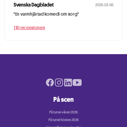
Svenska Dagbladet
2026-03-06
"En varmhjärtad komedi om sorg"
Till recensionen
Facebook page
Instagram page
LinkedIn page
Youtube page
På scen
På turné våren 2026
På turné hösten 2026