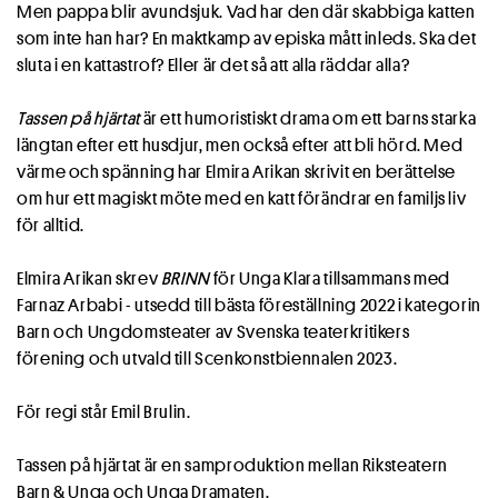
Men pappa blir avundsjuk. Vad har den där skabbiga katten
som inte han har? En maktkamp av episka mått inleds. Ska det
sluta i en kattastrof? Eller är det så att alla räddar alla?
Tassen på hjärtat
är ett humoristiskt drama om ett barns starka
längtan efter ett husdjur, men också efter att bli hörd. Med
värme och spänning har Elmira Arikan skrivit en berättelse
om hur ett magiskt möte med en katt förändrar en familjs liv
för alltid.
Elmira Arikan skrev
BRINN
för Unga Klara tillsammans med
Farnaz Arbabi - utsedd till bästa föreställning 2022 i kategorin
Barn och Ungdomsteater av Svenska teaterkritikers
förening och utvald till Scenkonstbiennalen 2023.
För regi står Emil Brulin.
Tassen på hjärtat är en samproduktion mellan Riksteatern
Barn & Unga och Unga Dramaten.