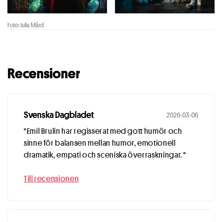
Foto: Julia Mård
Recensioner
Svenska Dagbladet
2026-03-06
"Emil Brulin har regisserat med gott humör och
sinne för balansen mellan humor, emotionell
dramatik, empati och sceniska överraskningar. "
Till recensionen