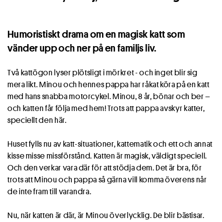
Humoristiskt drama om en magisk katt som
vänder upp och ner på en familjs liv.
Två kattögon lyser plötsligt i mörkret - och inget blir sig
mera likt. Minou och hennes pappa har råkat köra på en katt
med hans snabba motorcykel. Minou, 8 år, bönar och ber –
och katten får följa med hem! Trots att pappa avskyr katter,
speciellt den här.
Huset fylls nu av katt-situationer, kattematik och ett och annat
kisse misse missförstånd. Katten är magisk, väldigt speciell.
Och den verkar vara där för att stödja dem. Det är bra, för
trots att Minou och pappa så gärna vill komma överens når
de inte fram till varandra.
Nu, när katten är där, är Minou överlycklig. De blir bästisar.