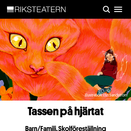
Skip to main content
Illustration: Elin Sandström
Tassen på hjärtat
Barn/Familj
,
Skolföreställning