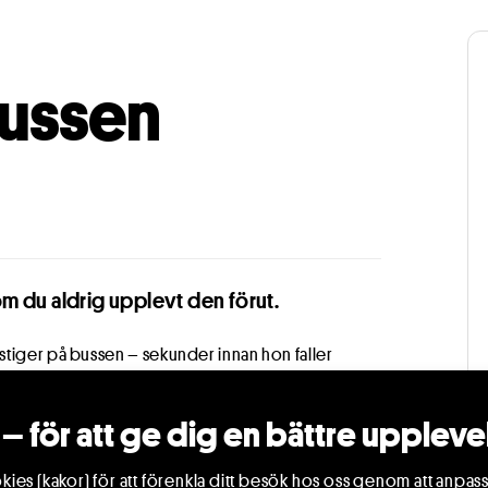
bussen
m du aldrig upplevt den förut.
stiger på bussen – sekunder innan hon faller
ll hon leva.
– för att ge dig en bättre uppleve
agerarna och medan välbekanta platser glider förbi
och sin längtan. Operaplattformen SAD GIRLS skapar
ies (kakor) för att förenkla ditt besök hos oss genom att anpass
er nära inpå, där Verdis odödliga melodier