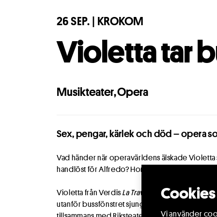
26 SEP. | KROKOM
Violetta tar 
Musikteater
,
Opera
Sex, pengar, kärlek och död – opera so
Vad händer när operavärldens älskade Violetta 
handlöst för Alfredo? Hon är dödssjuk, men nu vi
Cookies 
Violetta från Verdis
La Traviata
är en av alla pass
utanför bussfönstret sjunger hon ut sin smärta 
Vi använder cook
tillsammans med Riksteatern en opera som komm