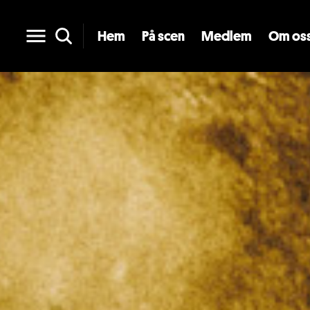
Hem
På scen
Medlem
Om os