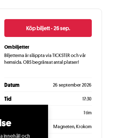
Köp biljett - 26 sep.
Om biljetter
Biljetterna är släppta via TICKSTER och vår
hemsida. OBS begränsat antal platser!
Datum
26 september 2026
Tid
17:30
Längd
1 tim
lse
Plats
Magneten, Krokom
a innehåll och