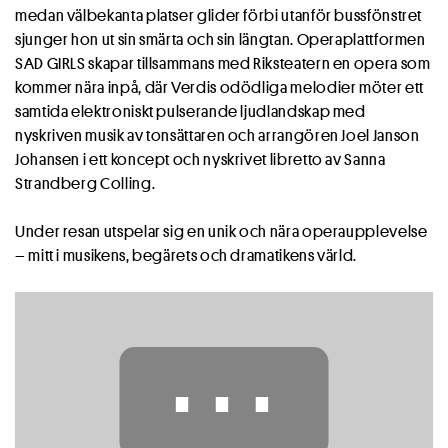
medan välbekanta platser glider förbi utanför bussfönstret
sjunger hon ut sin smärta och sin längtan. Operaplattformen
SAD GIRLS skapar tillsammans med Riksteatern en opera som
kommer nära inpå, där Verdis odödliga melodier möter ett
samtida elektroniskt pulserande ljudlandskap med
nyskriven musik av tonsättaren och arrangören Joel Janson
Johansen i ett koncept och nyskrivet libretto av Sanna
Strandberg Colling.
Under resan utspelar sig en unik och nära operaupplevelse
– mitt i musikens, begärets och dramatikens värld.
⋯