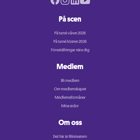
På scen
På turné våren 2026
På turné hösten 2026
Föreställningar nära dig
Medlem
Bli medlem
Om medlemskapet
Medlemsförmåner
Mina sidor
Om oss
Det här är Riksteatern