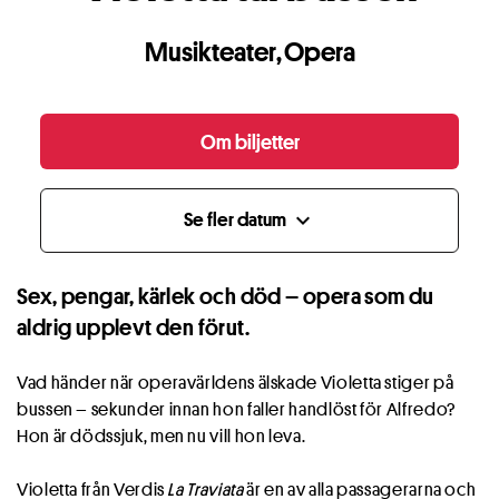
Musikteater
,
Opera
Om biljetter
Se fler datum
expand_more
Sex, pengar, kärlek och död – opera som du
aldrig upplevt den förut.
Vad händer när operavärldens älskade Violetta stiger på
bussen – sekunder innan hon faller handlöst för Alfredo?
Hon är dödssjuk, men nu vill hon leva.
Violetta från Verdis
La Traviata
är en av alla passagerarna och