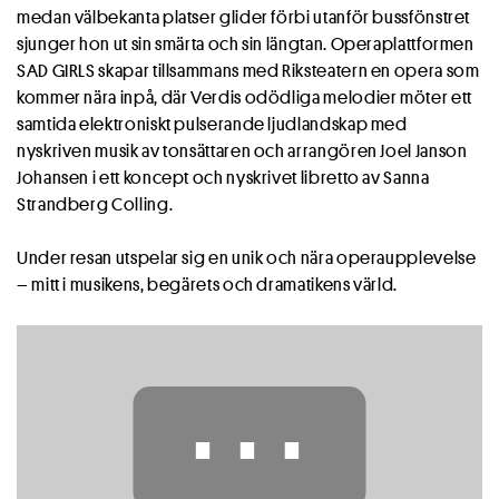
medan välbekanta platser glider förbi utanför bussfönstret
sjunger hon ut sin smärta och sin längtan. Operaplattformen
SAD GIRLS skapar tillsammans med Riksteatern en opera som
kommer nära inpå, där Verdis odödliga melodier möter ett
samtida elektroniskt pulserande ljudlandskap med
nyskriven musik av tonsättaren och arrangören Joel Janson
Johansen i ett koncept och nyskrivet libretto av Sanna
Strandberg Colling.
Under resan utspelar sig en unik och nära operaupplevelse
– mitt i musikens, begärets och dramatikens värld.
⋯