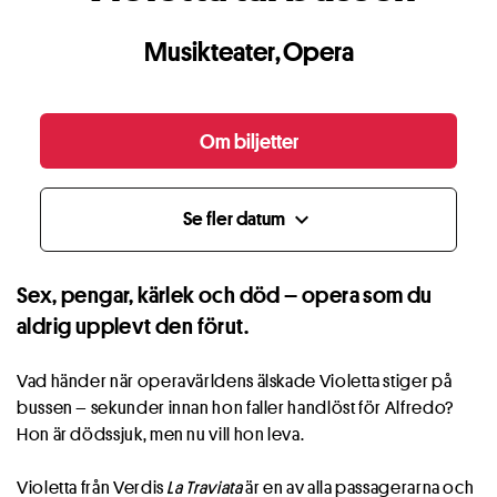
Musikteater
,
Opera
Om biljetter
Se fler datum
expand_more
Sex, pengar, kärlek och död – opera som du
aldrig upplevt den förut.
Vad händer när operavärldens älskade Violetta stiger på
bussen – sekunder innan hon faller handlöst för Alfredo?
Hon är dödssjuk, men nu vill hon leva.
Violetta från Verdis
La Traviata
är en av alla passagerarna och