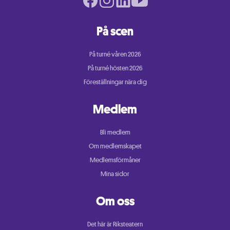
På scen
På turné våren 2026
På turné hösten 2026
Föreställningar nära dig
Medlem
Bli medlem
Om medlemskapet
Medlemsförmåner
Mina sidor
Om oss
Det här är Riksteatern