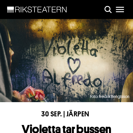
Skip to main content
Foto: Fredrik Bengtsson
30 SEP. | JÄRPEN
Violetta tar bussen