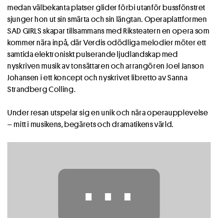
medan välbekanta platser glider förbi utanför bussfönstret
sjunger hon ut sin smärta och sin längtan. Operaplattformen
SAD GIRLS skapar tillsammans med Riksteatern en opera som
kommer nära inpå, där Verdis odödliga melodier möter ett
samtida elektroniskt pulserande ljudlandskap med
nyskriven musik av tonsättaren och arrangören Joel Janson
Johansen i ett koncept och nyskrivet libretto av Sanna
Strandberg Colling.
Under resan utspelar sig en unik och nära operaupplevelse
– mitt i musikens, begärets och dramatikens värld.
⋯