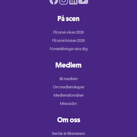
På scen
På turné våren 2026
På turné hösten 2026
Föreställningar nära dig
Medlem
Bli medlem
Om medlemskapet
Medlemsförmåner
Mina sidor
Om oss
Det här är Riksteatern