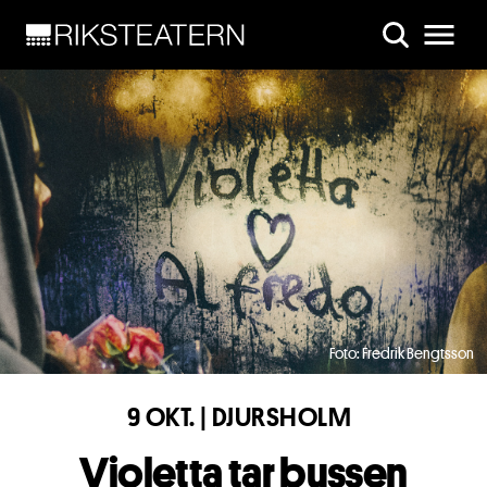
Skip to main content
Foto: Fredrik Bengtsson
9 OKT. | DJURSHOLM
Violetta tar bussen