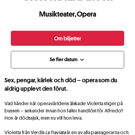
Musikteater
,
Opera
Om biljetter
Se fler datum
expand_more
Sex, pengar, kärlek och död – opera som du
aldrig upplevt den förut.
Vad händer när operavärldens älskade Violetta stiger på
bussen – sekunder innan hon faller handlöst för Alfredo?
Hon är dödssjuk, men nu vill hon leva.
Violetta från Verdis
La Traviata
är en av alla passagerarna och