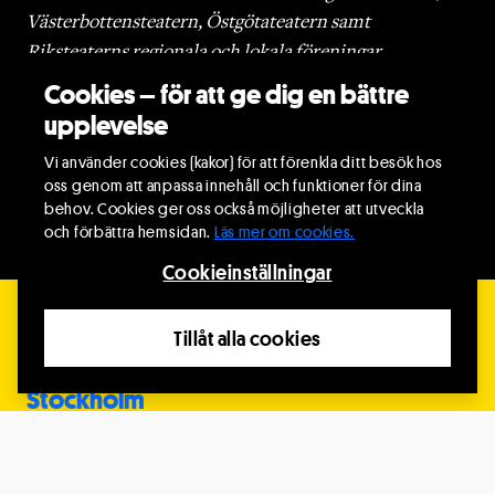
Västerbottensteatern, Östgötateatern samt
Riksteaterns regionala och lokala föreningar.
Cookies – för att ge dig en bättre
Välkommen till festivalen – på din plats i världen.
upplevelse
Vi använder cookies (kakor) för att förenkla ditt besök hos
About
REACT – Riksteatern's International Festival
in
oss genom att anpassa innehåll och funktioner för dina
English
behov. Cookies ger oss också möjligheter att utveckla
och förbättra hemsidan.
Läs mer om cookies.
Cookieinställningar
Festivalorter 2026
Tillåt alla cookies
Stockholm
Hos Riksteatern i Hallunda och på Orionteatern i
Stockholm.