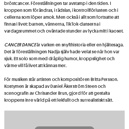
bröstcancer. Föreställningen tar avstamp i den tiden. I
kroppen som förändras, i rädslan, i kontrollförlusten och i
cellerna som löper amok. Men också i allt som fortsatte att
finnas i livet: barnen, vännerna, TikTok-danserna i
vardagsrummet och oväntade stunder av lycka mitt i kaoset.
CANCER DANCE
är varken en snyfthistoria eller en hjältesaga.
Det är föreställningen Nadja själv hade velat se när hon var
sjuk. Ett solo som med dråplig humor, kroppslighet och
värme vill få livet att kännas mer.
För musiken står artisten och kompositören Britta Persson.
Kostymen är skapad av Daniel Åkerström Steen och
scenografin av Chrisander Brun, gjord för att gestalta
kroppens inre värld på ett lekfullt och surrealistiskt sätt.