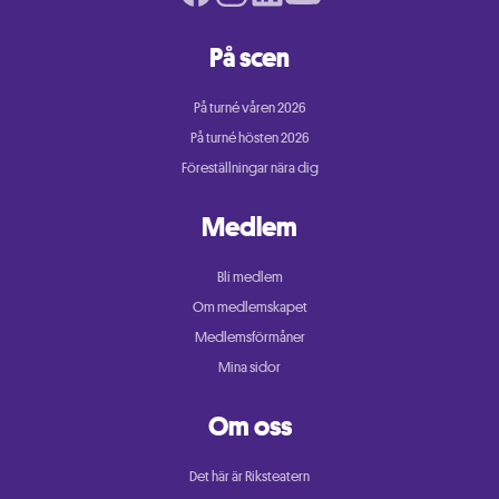
På scen
På turné våren 2026
På turné hösten 2026
Föreställningar nära dig
Medlem
Bli medlem
Om medlemskapet
Medlemsförmåner
Mina sidor
Om oss
Det här är Riksteatern