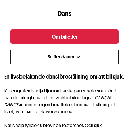
Dans
Om biljetter
Se fler datum
expand_more
En livsbejakande dansföreställning om att bli sjuk.
Koreografen Nadja Hjorton har skapat ett solo som rör sig
från det riktigt nära till det verkligt storslagna.
CANCER
DANCE
är hennes egen berättelse. En maxad hyllning till
livet, även när det skaver som mest.
När Nadja fyllde 40 blev hon teaterchef. Och sjuk i