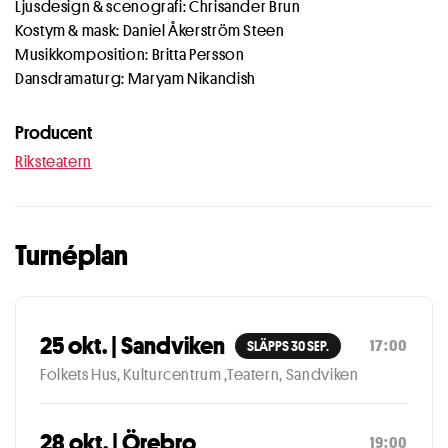
Ljusdesign & scenografi: Chrisander Brun
Kostym & mask: Daniel Åkerström Steen
Musikkomposition: Britta Persson
Dansdramaturg: Maryam Nikandish
Producent
Riksteatern
Turnéplan
25 okt. | Sandviken
17:00
SLÄPPS 30 SEP.
Folkets Hus, Kulturcentrum ,Teatern, Sandviken
28 okt. | Örebro
19:00