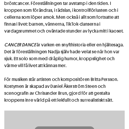
bröstcancer. Föreställningen tar avstamp i den tiden. I
kroppen som förändras, i rädslan, i kontrollförlusten och i
cellerna som löper amok. Men också i allt som fortsatte att
finnas i livet: barnen, vännerna, TikTok-danserna i
vardagsrummet och oväntade stunder av lycka mitt i kaoset.
CANCER DANCE
är varken en snyfthistoria eller en hjältesaga.
Det är föreställningen Nadja själv hade velat se när hon var
sjuk. Ett solo som med dråplig humor, kroppslighet och
värme vill få livet att kännas mer.
För musiken står artisten och kompositören Britta Persson.
Kostymen är skapad av Daniel Åkerström Steen och
scenografin av Chrisander Brun, gjord för att gestalta
kroppens inre värld på ett lekfullt och surrealistiskt sätt.