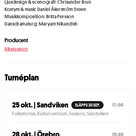
Ljusdesign & scenografi: Chrisander Brun
Kostym & mask: Daniel Åkerström Steen
Musikkomposition: Britta Persson
Dansdramaturg: Maryam Nikandish
Producent
Riksteatern
Turnéplan
25 okt. | Sandviken
17:00
SLÄPPS 30 SEP.
Folkets Hus, Kulturcentrum ,Teatern, Sandviken
28 okt. | Örebro
19:00