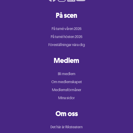
På scen
På turné våren 2026
På turné hösten 2026
Föreställningar nära dig
Medlem
Bli medlem
Om medlemskapet
Medlemsförmåner
Mina sidor
Om oss
Det här är Riksteatern