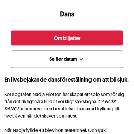
Dans
Om biljetter
Se fler datum
expand_more
En livsbejakande dansföreställning om att bli sjuk.
Koreografen Nadja Hjorton har skapat ett solo som rör sig
från det riktigt nära till det verkligt storslagna.
CANCER
DANCE
är hennes egen berättelse. En maxad hyllning till
livet, även när det skaver som mest.
När Nadja fyllde 40 blev hon teaterchef. Och sjuk i