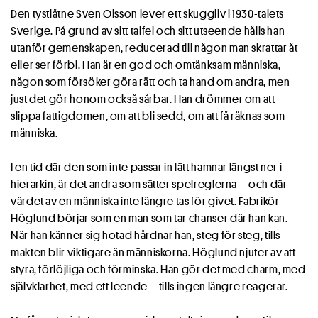
Den tystlåtne Sven Olsson lever ett skuggliv i 1930-talets
Sverige. På grund av sitt talfel och sitt utseende hålls han
utanför gemenskapen, reducerad till någon man skrattar åt
eller ser förbi. Han är en god och omtänksam människa,
någon som försöker göra rätt och ta hand om andra, men
just det gör honom också sårbar. Han drömmer om att
slippa fattigdomen, om att bli sedd, om att få räknas som
människa.
I en tid där den som inte passar in lätt hamnar längst ner i
hierarkin, är det andra som sätter spelreglerna – och där
värdet av en människa inte längre tas för givet. Fabrikör
Höglund börjar som en man som tar chanser där han kan.
När han känner sig hotad hårdnar han, steg för steg, tills
makten blir viktigare än människorna. Höglund njuter av att
styra, förlöjliga och förminska. Han gör det med charm, med
självklarhet, med ett leende – tills ingen längre reagerar.