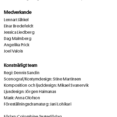
Medverkande
Lennart Jähkel
Einar Bredefeldt
Jessica Liedberg
Dag Malmberg
Angelika Prick
Joel Valois
Konstnärligt team
Regi: Dennis Sandin
Scenograf/Kostymdesign: Stine Martinsen
Komposition och ljuddesign: Mikael Svanervik
Ljusdesign: Jörgen Haimanas
Mask: Anna Olofson
Föreställningsdramaturg: Jani Lohikari
Förlag: Colombine Teaterförlag