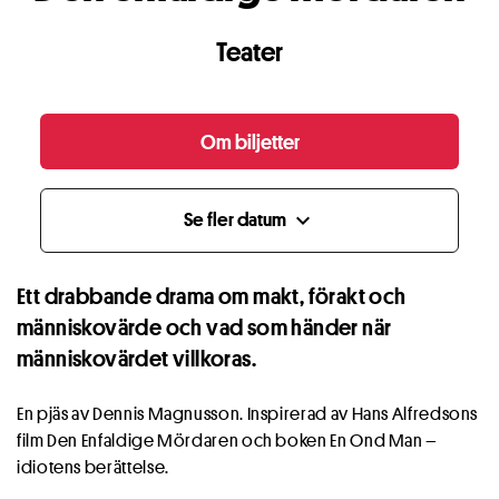
Teater
Om biljetter
Se fler datum
expand_more
Ett drabbande drama om makt, förakt och
människovärde och vad som händer när
människovärdet villkoras.
En pjäs av Dennis Magnusson. Inspirerad av Hans Alfredsons
film Den Enfaldige Mördaren och boken En Ond Man –
idiotens berättelse.