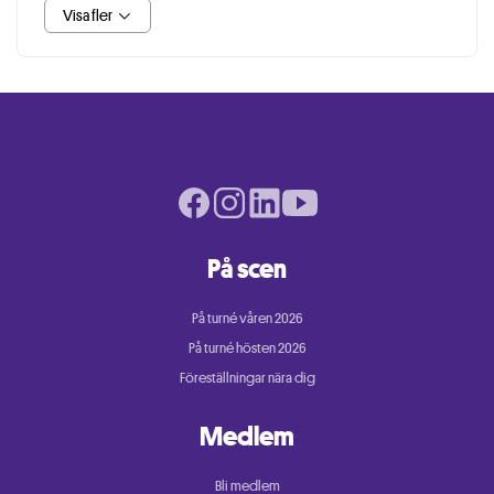
Visa fler
Facebook page
Instagram page
LinkedIn page
Youtube page
På scen
På turné våren 2026
På turné hösten 2026
Föreställningar nära dig
Medlem
Bli medlem