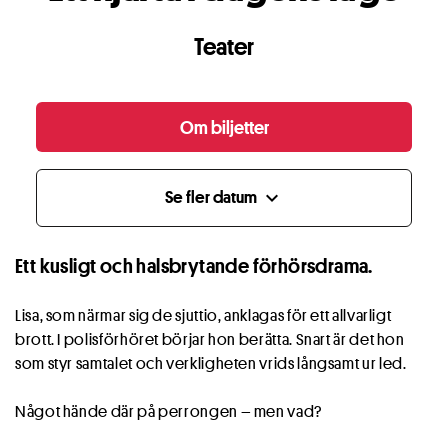
Teater
Om biljetter
Se fler datum
expand_more
Ett kusligt och halsbrytande förhörsdrama.
Lisa, som närmar sig de sjuttio, anklagas för ett allvarligt
brott. I polisförhöret börjar hon berätta. Snart är det hon
som styr samtalet och verkligheten vrids långsamt ur led.
Något hände där på perrongen – men vad?