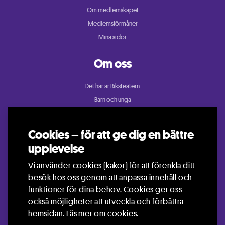
Om medlemskapet
Medlemsförmåner
Mina sidor
Om oss
Det här är Riksteatern
Barn och unga
Cullberg
Dans
Cookies – för att ge dig en bättre
Konsert och festival
upplevelse
Riksteatern Crea
Vi använder cookies (kakor) för att förenkla ditt
Samtida cirkus
besök hos oss genom att anpassa innehåll och
Teater
funktioner för dina behov. Cookies ger oss
också möjligheter att utveckla och förbättra
hemsidan.
Läs mer om cookies.