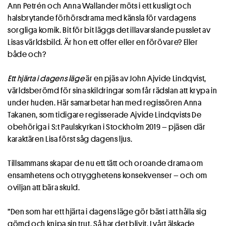
Ann Petrén och Anna Wallander möts i ett kusligt och
halsbrytande förhörsdrama med känsla för vardagens
sorgliga komik. Bit för bit läggs det illavarslande pusslet av
Lisas världsbild. Är hon ett offer eller en förövare? Eller
både och?
Ett hjärta i dagens läge
är en pjäs av John Ajvide Lindqvist,
världsberömd för sina skildringar som får rädslan att krypa in
under huden. Här samarbetar han med regissören Anna
Takanen, som tidigare regisserade Ajvide Lindqvists De
obehöriga i S:t Paulskyrkan i Stockholm 2019 – pjäsen där
karaktären Lisa först såg dagens ljus.
Tillsammans skapar de nu ett tätt och oroande drama om
ensamhetens och otrygghetens konsekvenser – och om
oviljan att bära skuld.
”Den som har ett hjärta i dagens läge gör bäst i att hålla sig
gömd och knipa sin trut. Så har det blivit. I vårt älskade