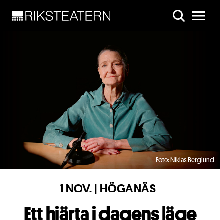
Skip to main content
Foto: Niklas Berglund
1 NOV. | HÖGANÄS
Ett hjärta i dagens läge