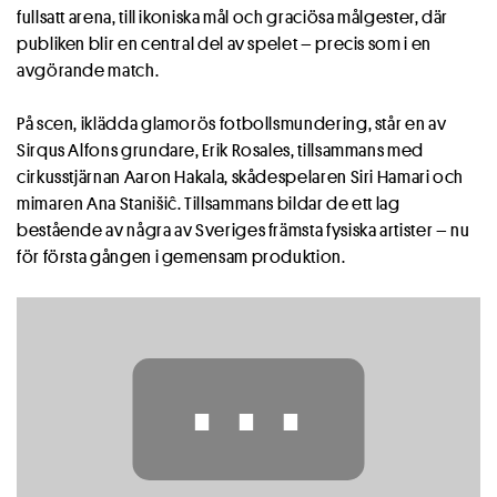
fullsatt arena, till ikoniska mål och graciösa målgester, där
publiken blir en central del av spelet – precis som i en
avgörande match.
På scen, iklädda glamorös fotbollsmundering, står en av
Sirqus Alfons grundare, Erik Rosales, tillsammans med
cirkusstjärnan Aaron Hakala, skådespelaren Siri Hamari och
mimaren Ana Stanišiĉ. Tillsammans bildar de ett lag
bestående av några av Sveriges främsta fysiska artister – nu
för första gången i gemensam produktion.
⋯