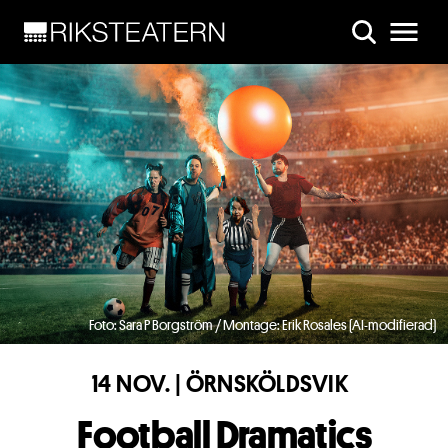
Skip to main content
Foto: Sara P Borgström / Montage: Erik Rosales (AI-modifierad)
14 NOV. | ÖRNSKÖLDSVIK
Football Dramatics