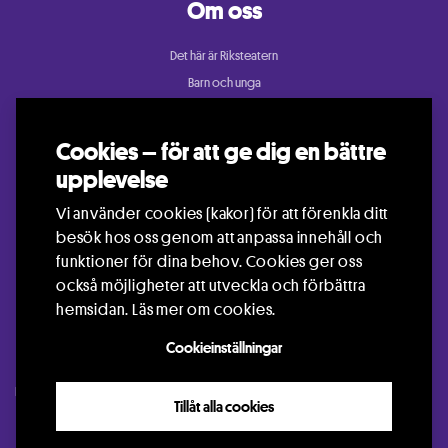
Om oss
Det här är Riksteatern
Barn och unga
Cullberg
Dans
Cookies – för att ge dig en bättre
Konsert och festival
upplevelse
Riksteatern Crea
Vi använder cookies (kakor) för att förenkla ditt
Samtida cirkus
besök hos oss genom att anpassa innehåll och
Teater
funktioner för dina behov. Cookies ger oss
också möjligheter att utveckla och förbättra
hemsidan.
Läs mer om cookies.
Cookieinställningar
Kontakt
Press
Arrangör
Jobba hos oss
Languages
Visselblåsning
Tillåt alla cookies
GDPR
Info om Cookies