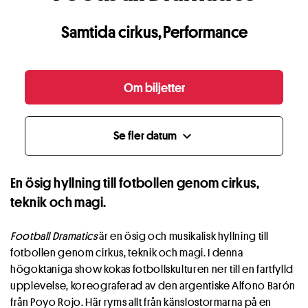
Samtida cirkus
,
Performance
Om biljetter
Se fler datum
expand_more
En ösig hyllning till fotbollen genom cirkus,
teknik och magi.
Football Dramatics
är en ösig och musikalisk hyllning till
fotbollen genom cirkus, teknik och magi. I denna
högoktaniga show kokas fotbollskulturen ner till en fartfylld
upplevelse, koreograferad av den argentiske Alfono Barón
från Poyo Rojo. Här ryms allt från känslostormarna på en