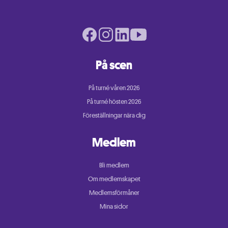
Facebook page
Instagram page
LinkedIn page
Youtube page
På scen
På turné våren 2026
På turné hösten 2026
Föreställningar nära dig
Medlem
Bli medlem
Om medlemskapet
Medlemsförmåner
Mina sidor