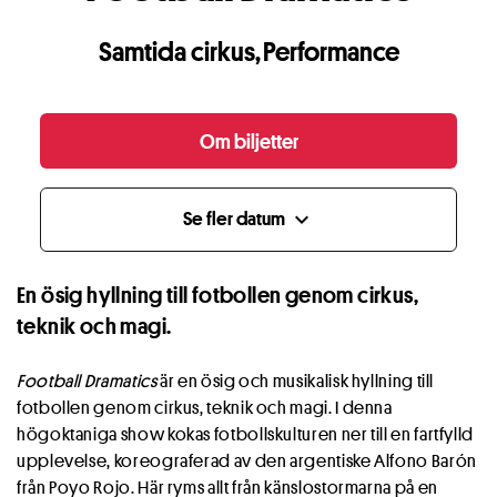
Samtida cirkus
,
Performance
Om biljetter
Se fler datum
expand_more
En ösig hyllning till fotbollen genom cirkus,
teknik och magi.
Football Dramatics
är en ösig och musikalisk hyllning till
fotbollen genom cirkus, teknik och magi. I denna
högoktaniga show kokas fotbollskulturen ner till en fartfylld
upplevelse, koreograferad av den argentiske Alfono Barón
från Poyo Rojo. Här ryms allt från känslostormarna på en