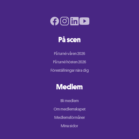
Facebook page
Instagram page
LinkedIn page
Youtube page
På scen
På turné våren 2026
På turné hösten 2026
Föreställningar nära dig
Medlem
Bli medlem
Om medlemskapet
Medlemsförmåner
Mina sidor