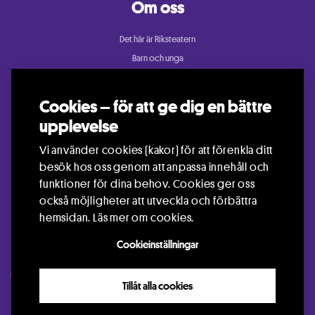
Om oss
Det här är Riksteatern
Barn och unga
Cullberg
Dans
Cookies – för att ge dig en bättre
Konsert och festival
upplevelse
Riksteatern Crea
Vi använder cookies (kakor) för att förenkla ditt
Samtida cirkus
besök hos oss genom att anpassa innehåll och
Teater
funktioner för dina behov. Cookies ger oss
också möjligheter att utveckla och förbättra
hemsidan.
Läs mer om cookies.
Cookieinställningar
Kontakt
Press
Arrangör
Jobba hos oss
Languages
Visselblåsning
Tillåt alla cookies
GDPR
Info om Cookies