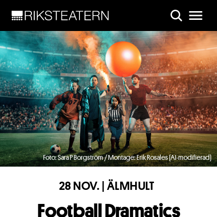
Skip to main content
Foto: Sara P Borgström / Montage: Erik Rosales (AI-modifierad)
28 NOV. | ÄLMHULT
Football Dramatics