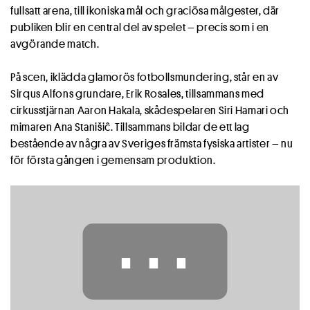
fullsatt arena, till ikoniska mål och graciösa målgester, där
publiken blir en central del av spelet – precis som i en
avgörande match.
På scen, iklädda glamorös fotbollsmundering, står en av
Sirqus Alfons grundare, Erik Rosales, tillsammans med
cirkusstjärnan Aaron Hakala, skådespelaren Siri Hamari och
mimaren Ana Stanišiĉ. Tillsammans bildar de ett lag
bestående av några av Sveriges främsta fysiska artister – nu
för första gången i gemensam produktion.
⋯