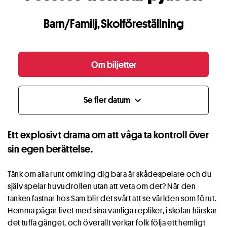
Barn/Familj
,
Skolföreställning
Om biljetter
Se fler datum
expand_more
Ett explosivt drama om att våga ta kontroll över
sin egen berättelse.
Tänk om alla runt omkring dig bara är skådespelare och du
själv spelar huvudrollen utan att veta om det? När den
tanken fastnar hos Sam blir det svårt att se världen som förut.
Hemma pågår livet med sina vanliga repliker, i skolan härskar
det tuffa gänget, och överallt verkar folk följa ett hemligt