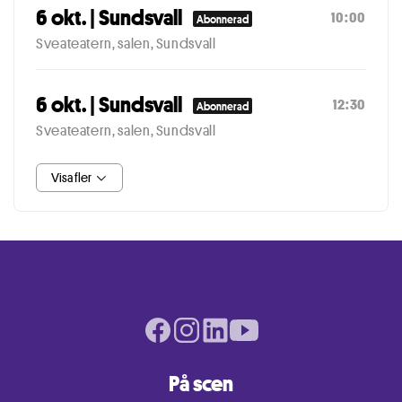
6 okt. | Sundsvall
10:00
Abonnerad
Sveateatern, salen, Sundsvall
6 okt. | Sundsvall
12:30
Abonnerad
Sveateatern, salen, Sundsvall
Visa fler
Facebook page
Instagram page
LinkedIn page
Youtube page
På scen