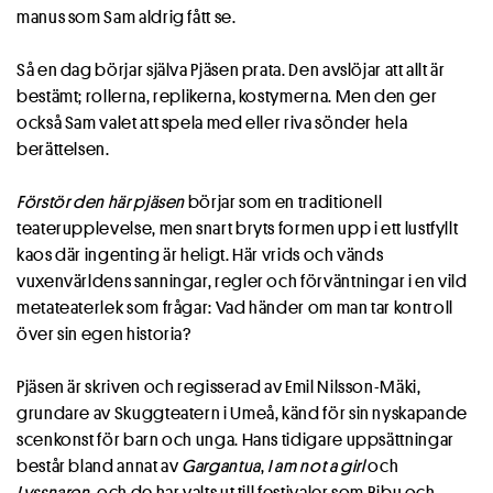
manus som Sam aldrig fått se.
Så en dag börjar själva Pjäsen prata. Den avslöjar att allt är
bestämt; rollerna, replikerna, kostymerna. Men den ger
också Sam valet att spela med eller riva sönder hela
berättelsen.
Förstör den här pjäsen
börjar som en traditionell
teaterupplevelse, men snart bryts formen upp i ett lustfyllt
kaos där ingenting är heligt. Här vrids och vänds
vuxenvärldens sanningar, regler och förväntningar i en vild
metateaterlek som frågar: Vad händer om man tar kontroll
över sin egen historia?
Pjäsen är skriven och regisserad av Emil Nilsson-Mäki,
grundare av Skuggteatern i Umeå, känd för sin nyskapande
scenkonst för barn och unga. Hans tidigare uppsättningar
består bland annat av
Gargantua
,
I am not a girl
och
Lyssnaren
, och de har valts ut till festivaler som Bibu och