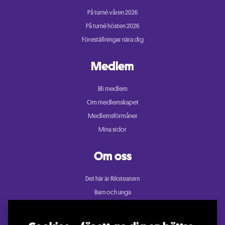
På turné våren 2026
På turné hösten 2026
Föreställningar nära dig
Medlem
Bli medlem
Om medlemskapet
Medlemsförmåner
Mina sidor
Om oss
Det här är Riksteatern
Barn och unga
Cullberg
Dans