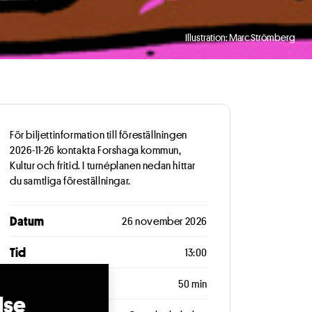
Illustration: Marc Strömberg
För biljettinformation till föreställningen
2026-11-26 kontakta Forshaga kommun,
Kultur och fritid. I turnéplanen nedan hittar
du samtliga föreställningar.
Datum
26 november 2026
Tid
13:00
Längd
50 min
lse