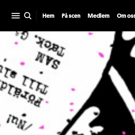
Hem
På scen
Medlem
Om os