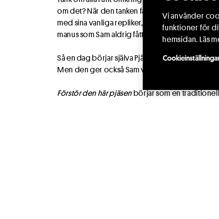
om det? När den tanken fastnar hos Sam blir det 
Vi använder cook
med sina vanliga repliker, i skolan härskar det tuf
funktioner för d
manus som Sam aldrig fått se.
hemsidan.
Läs m
Så en dag börjar själva Pjäsen prata. Den avslöjar 
Cookieinställninga
Men den ger också Sam valet att spela med eller
Förstör den här pjäsen
börjar som en traditionel
ett lustfyllt kaos där ingenting är heligt. Här v
förväntningar i en vild metateaterlek som fråga
historia?
Pjäsen är skriven och regisserad av Emil Nilsso
sin nyskapande scenkonst för barn och unga. Ha
Gargantua
,
I am not a girl
och
Lyssnaren
, och de h
Scenkonstbiennalen.
Föreställningslängd:
50 min