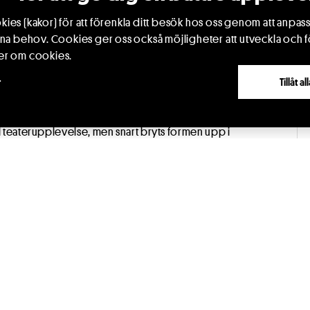
svårt att se världen som förut. Hemma pågår livet
ies (kakor) för att förenkla ditt besök hos oss genom att anpass
fa gänget, och överallt verkar folk följa ett hemligt
ina behov. Cookies ger oss också möjligheter att utveckla och f
er om cookies.
att allt är bestämt; rollerna, replikerna, kostymerna.
r
Tillåt a
 riva sönder hela berättelsen.
l teaterupplevelse, men snart bryts formen upp i
rids och vänds vuxenvärldens sanningar, regler och
r: Vad händer om man tar kontroll över sin egen
n-Mäki, grundare av Skuggteatern i Umeå, känd för
ns tidigare uppsättningar består bland annat av
ar valts ut till festivaler som Bibu och