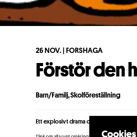
26 NOV. | FORSHAGA
Förstör den 
Barn/Familj
,
Skolföreställning
Ett explosivt drama om att våga ta kontr
Cookies 
Tänk om alla runt omkring dig bara är skådespela