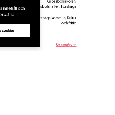
Plats
Grossbolsskolan,
Grossbolshallen, Forshaga
a innehåll och
örbättra
Arrangör
Forshaga kommun, Kultur
och fritid
lla cookies
Fler datum
Se turnéplan
Dela
Kopiera länk