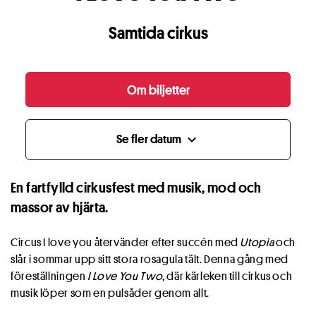
Samtida cirkus
Om biljetter
Se fler datum
expand_more
En fartfylld cirkusfest med musik, mod och
massor av hjärta.
Circus I love you återvänder efter succén med
Utopia
och
slår i sommar upp sitt stora rosagula tält. Denna gång med
föreställningen
I Love You Two
, där kärleken till cirkus och
musik löper som en pulsåder genom allt.