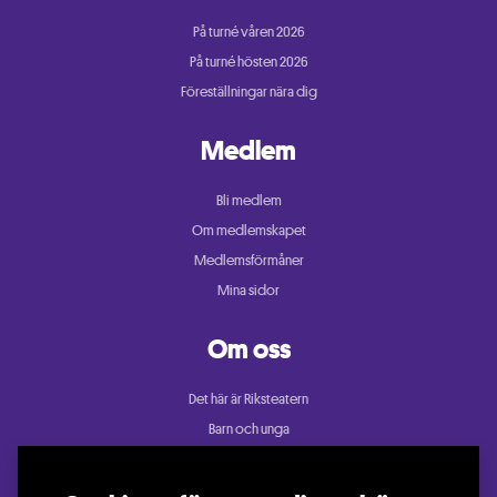
På turné våren 2026
På turné hösten 2026
Föreställningar nära dig
Medlem
Bli medlem
Om medlemskapet
Medlemsförmåner
Mina sidor
Om oss
Det här är Riksteatern
Barn och unga
Cullberg
Dans