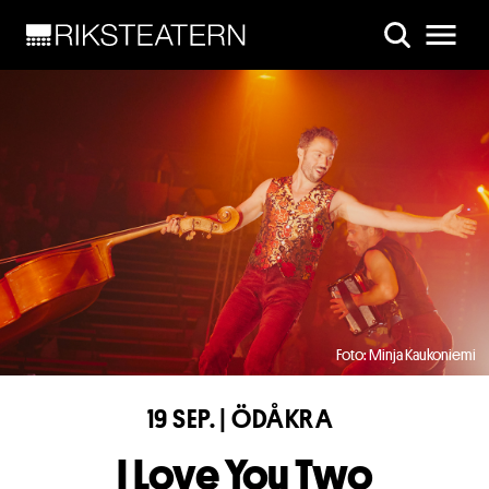
Skip to main content
Foto: Minja Kaukoniemi
19 SEP. | ÖDÅKRA
I Love You Two