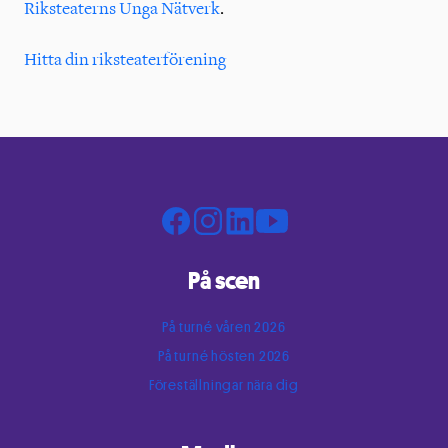
Riksteaterns Unga Nätverk
.
Hitta din riksteaterförening
Facebook page
Instagram page
LinkedIn page
Youtube page
På scen
På turné våren 2026
På turné hösten 2026
Föreställningar nära dig