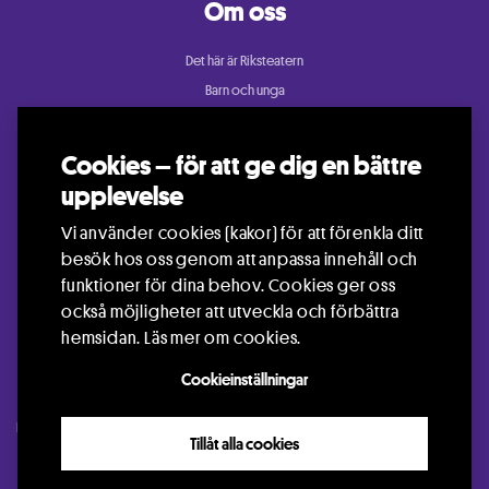
Om oss
Det här är Riksteatern
Barn och unga
Cullberg
Dans
Cookies – för att ge dig en bättre
Konsert och festival
upplevelse
Riksteatern Crea
Vi använder cookies (kakor) för att förenkla ditt
Samtida cirkus
besök hos oss genom att anpassa innehåll och
Teater
funktioner för dina behov. Cookies ger oss
också möjligheter att utveckla och förbättra
hemsidan.
Läs mer om cookies.
Cookieinställningar
Kontakt
Press
Arrangör
Jobba hos oss
Languages
Visselblåsning
Tillåt alla cookies
GDPR
Info om Cookies