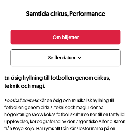
Samtida cirkus
,
Performance
Om biljetter
Se fler datum
expand_more
En ösig hyllning till fotbollen genom cirkus,
teknik och magi.
Football Dramatics
är en ösig och musikalisk hyllning till
fotbollen genom cirkus, teknik och magi. I denna
högoktaniga show kokas fotbollskulturen ner till en fartfylld
upplevelse, koreograferad av den argentiske Alfono Barón
från Poyo Rojo. Här ryms allt från känslostormarna på en