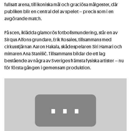
fullsatt arena, till ikoniska mål och graciösa målgester, där
publiken blir en central del av spelet – precis som i en
avgörande match.
På scen, iklädda glamorös fotbollsmundering, står en av
Sirqus Alfons grundare, Erik Rosales, tillsammans med
cirkusstjärnan Aaron Hakala, skådespelaren Siri Hamari och
mimaren Ana Stanišiĉ. Tillsammans bildar de ett lag
bestående av några av Sveriges främsta fysiska artister – nu
för första gången i gemensam produktion.
⋯