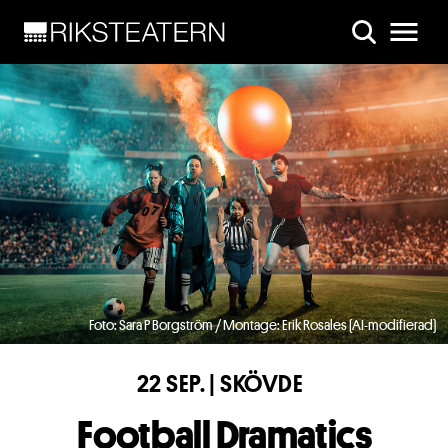
Skip to main content
Foto: Sara P Borgström / Montage: Erik Rosales (AI-modifierad)
22 SEP. | SKÖVDE
Football Dramatics