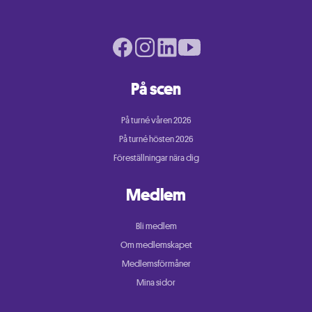
Facebook page
Instagram page
LinkedIn page
Youtube page
På scen
På turné våren 2026
På turné hösten 2026
Föreställningar nära dig
Medlem
Bli medlem
Om medlemskapet
Medlemsförmåner
Mina sidor