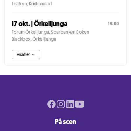
Teatern, Kristianstad
17 okt. | Örkelljunga
19:00
Forum Örkelljunga, Sparbanken Boken
Blackbox, Örkelljunga
Visa fler
Facebook page
Instagram page
LinkedIn page
Youtube page
På scen