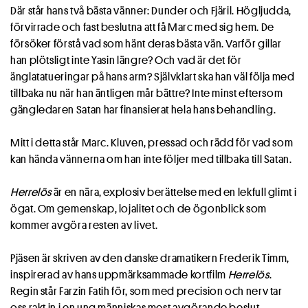
Där står hans två bästa vänner: Dunder och Fjäril. Högljudda,
förvirrade och fast beslutna att få Marc med sig hem. De
försöker förstå vad som hänt deras bästa vän. Varför gillar
han plötsligt inte Yasin längre? Och vad är det för
änglatatueringar på hans arm? Självklart ska han väl följa med
tillbaka nu när han äntligen mår bättre? Inte minst eftersom
gängledaren Satan har finansierat hela hans behandling.
Mitt i detta står Marc. Kluven, pressad och rädd för vad som
kan hända vännerna om han inte följer med tillbaka till Satan.
Herrelös
är en nära, explosiv berättelse med en lekfull glimt i
ögat. Om gemenskap, lojalitet och de ögonblick som
kommer avgöra resten av livet.
Pjäsen är skriven av den danske dramatikern Frederik Timm,
inspirerad av hans uppmärksammade kortfilm
Herrelös
.
Regin står Farzin Fatih för, som med precision och nerv tar
oss rakt in i en ung människas mest avgörande beslut.