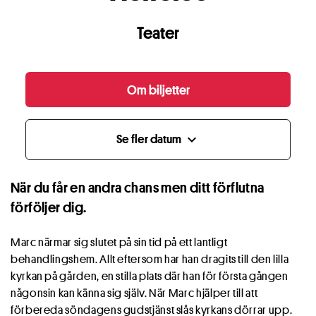
Teater
Om biljetter
Se fler datum
expand_more
När du får en andra chans men ditt förflutna
förföljer dig.
Marc närmar sig slutet på sin tid på ett lantligt
behandlingshem. Allt eftersom har han dragits till den lilla
kyrkan på gården, en stilla plats där han för första gången
någonsin kan känna sig själv. När Marc hjälper till att
förbereda söndagens gudstjänst slås kyrkans dörrar upp.