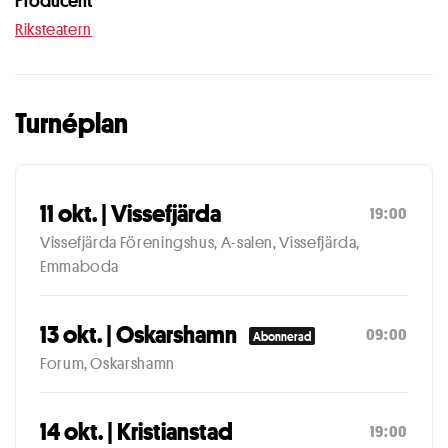
Producent
Riksteatern
Turnéplan
11 okt. | Vissefjärda
19:00
Vissefjärda Föreningshus, A-salen, Vissefjärda,
Emmaboda
13 okt. | Oskarshamn
09:00
Abonnerad
Forum, Oskarshamn
14 okt. | Kristianstad
19:00