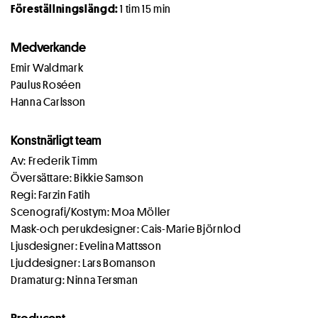
Föreställningslängd:
1 tim 15 min
Medverkande
Emir Waldmark
Paulus Roséen
Hanna Carlsson
Konstnärligt team
Av: Frederik Timm
Översättare: Bikkie Samson
Regi: Farzin Fatih
Scenografi/Kostym: Moa Möller
Mask-och perukdesigner: Cais-Marie Björnlod
Ljusdesigner: Evelina Mattsson
Ljuddesigner: Lars Bomanson
Dramaturg: Ninna Tersman