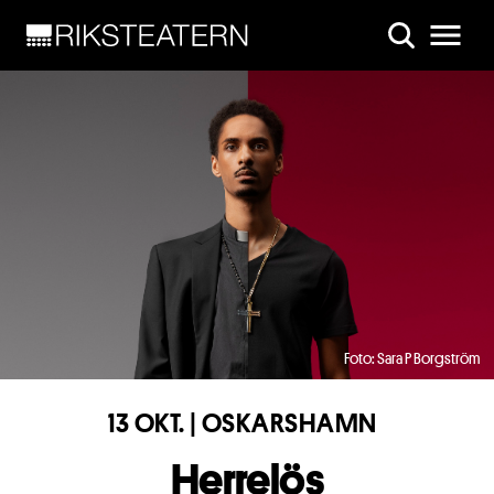
Skip to main content
Foto: Sara P Borgström
13 OKT. | OSKARSHAMN
Herrelös