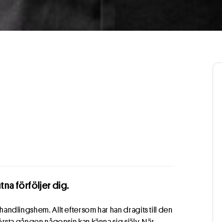
tna förföljer dig.
behandlingshem. Allt eftersom har han dragits till den
 första gången någonsin kan känna sig själv. När