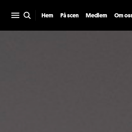
Hem
På scen
Medlem
Om os