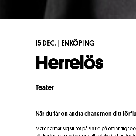
15 DEC. | ENKÖPING
Herrelös
Teater
När du får en andra chans men ditt förflu
Marc närmar sig slutet på sin tid på ett lantligt 
lilla kyrkan på gården, en stilla plats där han för