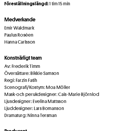
Föreställningslängd:
1 tim 15 min
Medverkande
Emir Waldmark
Paulus Roséen
Hanna Carlsson
Konstnärligt team
Av: Frederik Timm
Översättare: Bikkie Samson
Regi: Farzin Fatih
Scenografi/Kostym: Moa Möller
Mask-och perukdesigner: Cais-Marie Björnlod
Ljusdesigner: Evelina Mattsson
Ljuddesigner: Lars Bomanson
Dramaturg: Ninna Tersman