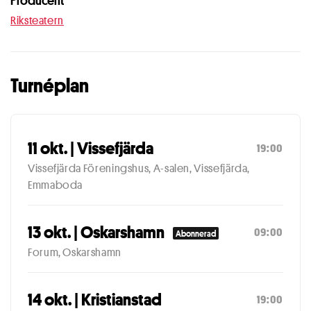
Producent
Riksteatern
Turnéplan
11 okt. | Vissefjärda
19:00
Vissefjärda Föreningshus, A-salen, Vissefjärda,
Emmaboda
13 okt. | Oskarshamn
09:00
Abonnerad
Forum, Oskarshamn
14 okt. | Kristianstad
19:00