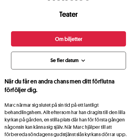
Teater
Om biljetter
Se fler datum
expand_more
När du får en andra chans men ditt förflutna
förföljer dig.
Marc närmar sig slutet på sin tid på ett lantligt
behandlingshem. Allt eftersom har han dragits till den lilla
kyrkan på gården, en stilla plats där han för första gången
någonsin kan känna sig själv. När Marc hjälper till att
förbereda söndagens gudstjänst slås kyrkans dörrar upp.