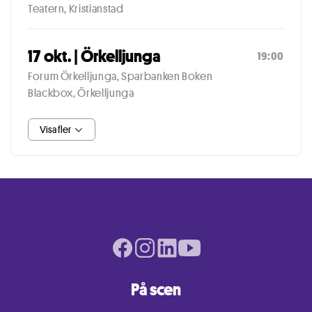
Teatern, Kristianstad
17 okt. | Örkelljunga
19:00
Forum Örkelljunga, Sparbanken Boken
Blackbox, Örkelljunga
Visa fler
Facebook page
Instagram page
LinkedIn page
Youtube page
På scen