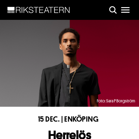
Skip to main content
Foto: Sara P Borgström
15 DEC. | ENKÖPING
Herrelös