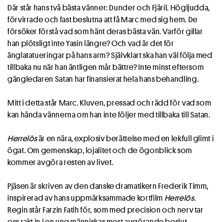
Där står hans två bästa vänner: Dunder och Fjäril. Högljudda,
förvirrade och fast beslutna att få Marc med sig hem. De
försöker förstå vad som hänt deras bästa vän. Varför gillar
han plötsligt inte Yasin längre? Och vad är det för
änglatatueringar på hans arm? Självklart ska han väl följa med
tillbaka nu när han äntligen mår bättre? Inte minst eftersom
gängledaren Satan har finansierat hela hans behandling.
Mitt i detta står Marc. Kluven, pressad och rädd för vad som
kan hända vännerna om han inte följer med tillbaka till Satan.
Herrelös
är en nära, explosiv berättelse med en lekfull glimt i
ögat. Om gemenskap, lojalitet och de ögonblick som
kommer avgöra resten av livet.
Pjäsen är skriven av den danske dramatikern Frederik Timm,
inspirerad av hans uppmärksammade kortfilm
Herrelös
.
Regin står Farzin Fatih för, som med precision och nerv tar
oss rakt in i en ung människas mest avgörande beslut.