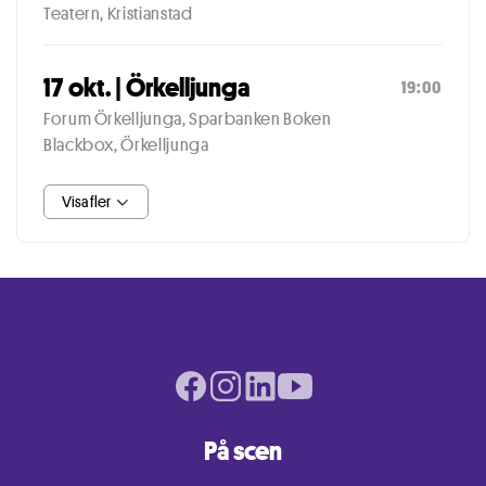
Teatern, Kristianstad
17 okt. | Örkelljunga
19:00
Forum Örkelljunga, Sparbanken Boken
Blackbox, Örkelljunga
Visa fler
Facebook page
Instagram page
LinkedIn page
Youtube page
På scen