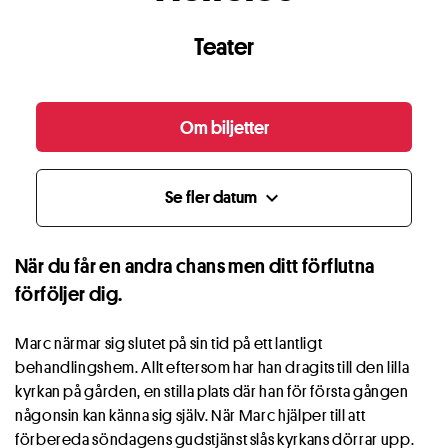
Teater
Om biljetter
Se fler datum
expand_more
När du får en andra chans men ditt förflutna
förföljer dig.
Marc närmar sig slutet på sin tid på ett lantligt
behandlingshem. Allt eftersom har han dragits till den lilla
kyrkan på gården, en stilla plats där han för första gången
någonsin kan känna sig själv. När Marc hjälper till att
förbereda söndagens gudstjänst slås kyrkans dörrar upp.