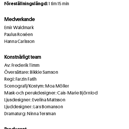
Föreställningslängd:
1 tim 15 min
Medverkande
Emir Waldmark
Paulus Roséen
Hanna Carlsson
Konstnärligt team
Av: Frederik Timm
Översättare: Bikkie Samson
Regi: Farzin Fatih
Scenografi/Kostym: Moa Möller
Mask-och perukdesigner: Cais-Marie Björnlod
Ljusdesigner: Evelina Mattsson
Ljuddesigner: Lars Bomanson
Dramaturg: Ninna Tersman