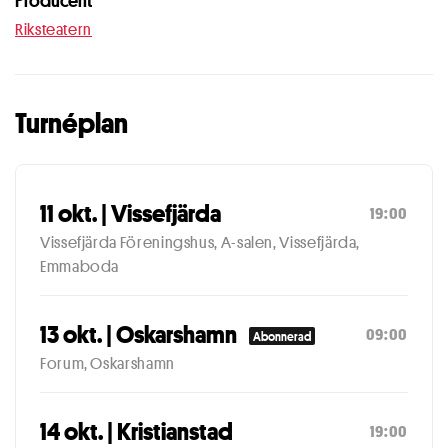
Producent
Riksteatern
Turnéplan
11 okt. | Vissefjärda
19:00
Vissefjärda Föreningshus, A-salen, Vissefjärda,
Emmaboda
13 okt. | Oskarshamn
09:00
Abonnerad
Forum, Oskarshamn
14 okt. | Kristianstad
19:00