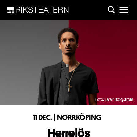
Skip to main content
Foto: Sara P Borgström
11 DEC. | NORRKÖPING
Herrelös