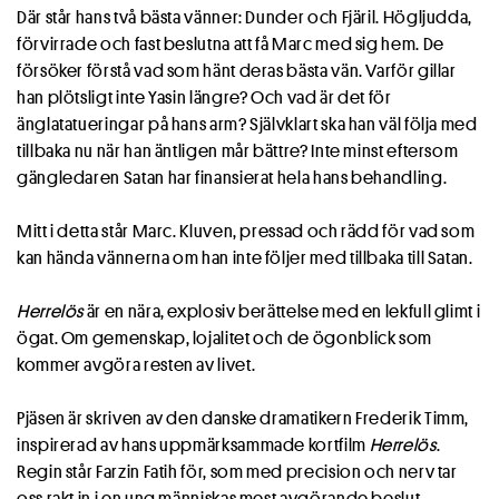
Där står hans två bästa vänner: Dunder och Fjäril. Högljudda,
förvirrade och fast beslutna att få Marc med sig hem. De
försöker förstå vad som hänt deras bästa vän. Varför gillar
han plötsligt inte Yasin längre? Och vad är det för
änglatatueringar på hans arm? Självklart ska han väl följa med
tillbaka nu när han äntligen mår bättre? Inte minst eftersom
gängledaren Satan har finansierat hela hans behandling.
Mitt i detta står Marc. Kluven, pressad och rädd för vad som
kan hända vännerna om han inte följer med tillbaka till Satan.
Herrelös
är en nära, explosiv berättelse med en lekfull glimt i
ögat. Om gemenskap, lojalitet och de ögonblick som
kommer avgöra resten av livet.
Pjäsen är skriven av den danske dramatikern Frederik Timm,
inspirerad av hans uppmärksammade kortfilm
Herrelös
.
Regin står Farzin Fatih för, som med precision och nerv tar
oss rakt in i en ung människas mest avgörande beslut.