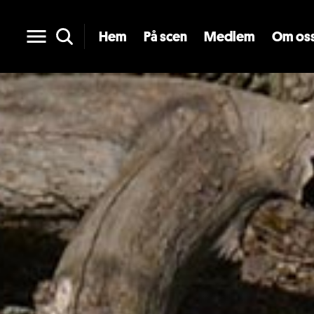
Hem
På scen
Medlem
Om os