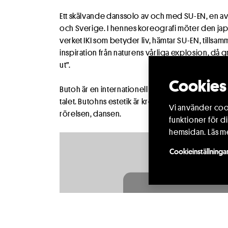
Ett skälvande danssolo av och med SU-EN, en av
och Sverige. I hennes koreografi möter den japa
verket IKI som betyder liv, hämtar SU-EN, tills
inspiration från naturens vårliga explosion, då gr
ut”.
Cookies 
Butoh är en internationell nutida dansform med r
talet. Butohns estetik är kropp, konst och natur
Vi använder cook
rörelsen, dansen.
funktioner för d
hemsidan.
Läs m
Cookieinställninga
⋯