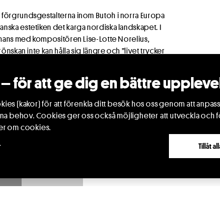
 förgrundsgestalterna inom Butoh i norra Europa
nska estetiken det karga nordiska landskapet. I
ammans med kompositören Lise-Lotte Norelius,
önskan inte kan hålla sig längre och ”livet trycker
– för att ge dig en bättre uppleve
ötter i det japanska avantgardet i Tokyo på 1960-
, där anspänningen i den levande kroppen blir
ies (kakor) för att förenkla ditt besök hos oss genom att anpass
ina behov. Cookies ger oss också möjligheter att utveckla och f
er om cookies.
r
Tillåt a