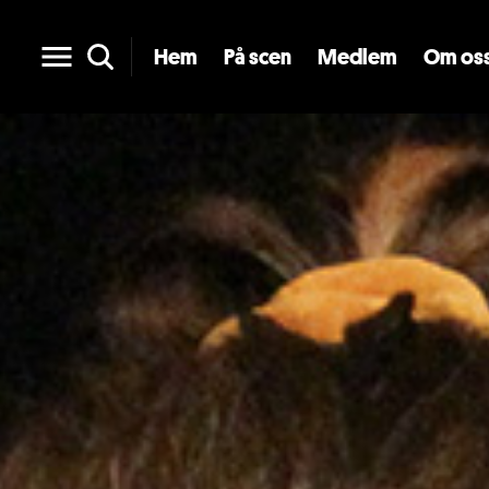
Hem
På scen
Medlem
Om os