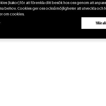
iv. När den nye husbonden på Falla kräver
ies (kakor) för att förenkla ditt besök hos oss genom att anpass
 sig Klara Gulla att bege sig till huvudstaden för
ina behov. Cookies ger oss också möjligheter att utveckla och f
mer, men inte Klara Gulla. Varje dag står Jan nere
er om cookies.
ka. Ett rykte når Jan och Kattrina att Klara Gulla
r
Tillåt a
Klara Gulla inte dyker upp försvinner Jan in i en
ar om att Klara Gulla blivit upphöjd, att hon ska
saren av Portugallien.
ker berättas och gestaltas historien av två
r roll; cellons toner ger röst åt Klara Gulla.
och sorg. Om att vara människa.