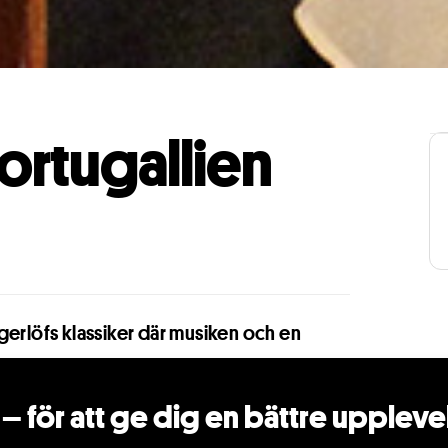
ortugallien
gerlöfs klassiker där musiken och en
– för att ge dig en bättre uppleve
 Kattrina föder deras dotter - Klara Gulla - döpt
ädje och mening. De blir bästa vänner genom