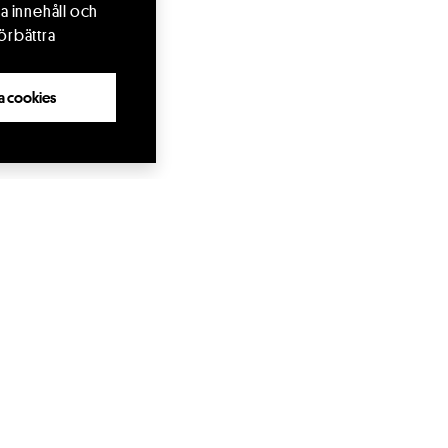
a innehåll och
örbättra
lla cookies