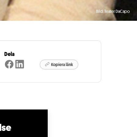
Bild: Teater DaCapo
Dela
Kopiera länk
lse