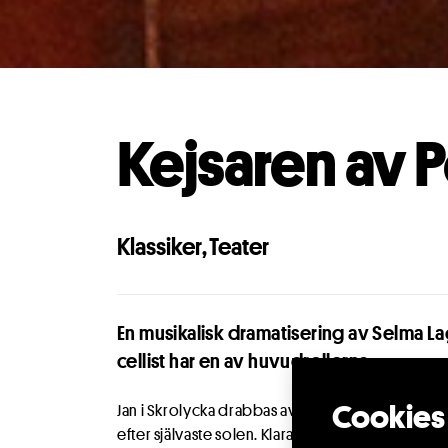
Kejsaren av P
Klassiker
,
Teater
En musikalisk dramatisering av Selma La
cellist har en av huvudrollerna.
Cookies 
Jan i Skrolycka drabbas av kärleken den dagen då
efter självaste solen. Klara Gulla ger honom gl