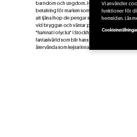
barndom och ungdom. Hon blir musiken i hans l
Vi använder cook
betalning för marken som torpet står på, erbjuder
funktioner för d
att tjäna ihop de pengar som krävs. Pengarna kom
hemsidan.
Läs m
vid bryggan och väntar på att hon ska komma tillba
Cookieinställninga
"hamnat i olycka" i Stockholm. I sin sorg över att 
fantasivärld som blir hans verklighet. Han fantiser
återvända som kejsarinna och att han själv är Kej
I Teater DaCapos version av Selmas älskade klassi
skådespelare och en cellist. Musiken spelar en sto
En berättelse om kärlek och längtan, om glädje 
Medverkande
Siv Eriksson
Anja Strautmanis
Rune Jakobsson