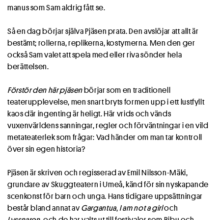
manus som Sam aldrig fått se.
Så en dag börjar själva Pjäsen prata. Den avslöjar att allt är
bestämt; rollerna, replikerna, kostymerna. Men den ger
också Sam valet att spela med eller riva sönder hela
berättelsen.
Förstör den här pjäsen
börjar som en traditionell
teaterupplevelse, men snart bryts formen upp i ett lustfyllt
kaos där ingenting är heligt. Här vrids och vänds
vuxenvärldens sanningar, regler och förväntningar i en vild
metateaterlek som frågar: Vad händer om man tar kontroll
över sin egen historia?
Pjäsen är skriven och regisserad av Emil Nilsson-Mäki,
grundare av Skuggteatern i Umeå, känd för sin nyskapande
scenkonst för barn och unga. Hans tidigare uppsättningar
består bland annat av
Gargantua
,
I am not a girl
och
Lyssnaren
, och de har valts ut till festivaler som Bibu och