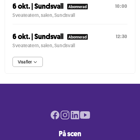
6 okt. | Sundsvall
10:00
Abonnerad
Sveateatern, salen, Sundsvall
6 okt. | Sundsvall
12:30
Abonnerad
Sveateatern, salen, Sundsvall
Visa fler
Facebook page
Instagram page
LinkedIn page
Youtube page
På scen