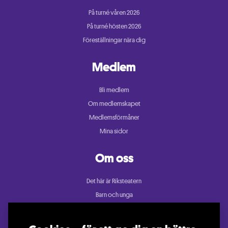
På turné våren 2026
På turné hösten 2026
Föreställningar nära dig
Medlem
Bli medlem
Om medlemskapet
Medlemsförmåner
Mina sidor
Om oss
Det här är Riksteatern
Barn och unga
Cullberg
Dans