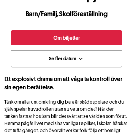
Barn/Familj
,
Skolföreställning
Om biljetter
Se fler datum
expand_more
Ett explosivt drama om att våga ta kontroll över
sin egen berättelse.
Tänk om alla runt omkring dig bara är skådespelare och du
själv spelar huvudrollen utan att veta om det? När den
tanken fastnar hos Sam blir det svårt att se världen som förut.
Hemma pågår livet med sina vanliga repliker, i skolan härskar
det tuffa gänget, och överallt verkar folk följa ett hemligt