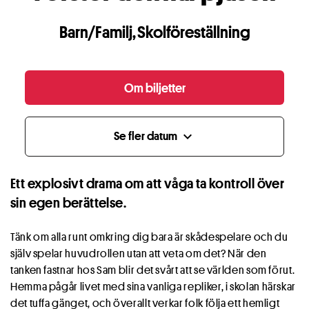
Barn/Familj
,
Skolföreställning
Om biljetter
Se fler datum
expand_more
Ett explosivt drama om att våga ta kontroll över
sin egen berättelse.
Tänk om alla runt omkring dig bara är skådespelare och du
själv spelar huvudrollen utan att veta om det? När den
tanken fastnar hos Sam blir det svårt att se världen som förut.
Hemma pågår livet med sina vanliga repliker, i skolan härskar
det tuffa gänget, och överallt verkar folk följa ett hemligt