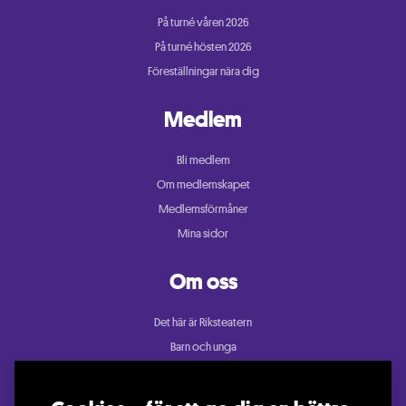
På turné våren 2026
På turné hösten 2026
Föreställningar nära dig
Medlem
Bli medlem
Om medlemskapet
Medlemsförmåner
Mina sidor
Om oss
Det här är Riksteatern
Barn och unga
Cullberg
Dans