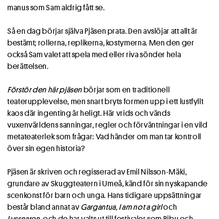
manus som Sam aldrig fått se.
Så en dag börjar själva Pjäsen prata. Den avslöjar att allt är
bestämt; rollerna, replikerna, kostymerna. Men den ger
också Sam valet att spela med eller riva sönder hela
berättelsen.
Förstör den här pjäsen
börjar som en traditionell
teaterupplevelse, men snart bryts formen upp i ett lustfyllt
kaos där ingenting är heligt. Här vrids och vänds
vuxenvärldens sanningar, regler och förväntningar i en vild
metateaterlek som frågar: Vad händer om man tar kontroll
över sin egen historia?
Pjäsen är skriven och regisserad av Emil Nilsson-Mäki,
grundare av Skuggteatern i Umeå, känd för sin nyskapande
scenkonst för barn och unga. Hans tidigare uppsättningar
består bland annat av
Gargantua
,
I am not a girl
och
Lyssnaren
, och de har valts ut till festivaler som Bibu och