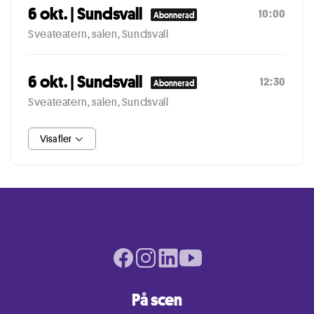
6 okt. | Sundsvall
10:00
Abonnerad
Sveateatern, salen, Sundsvall
6 okt. | Sundsvall
12:30
Abonnerad
Sveateatern, salen, Sundsvall
Visa fler
Facebook page
Instagram page
LinkedIn page
Youtube page
På scen