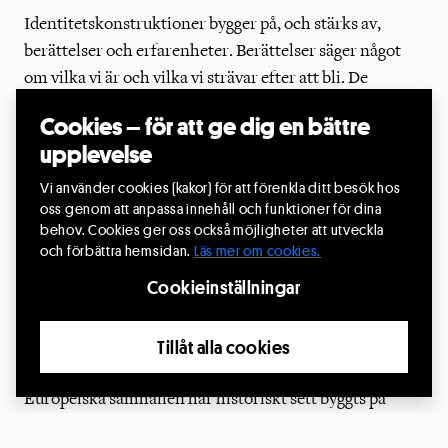
Identitetskonstruktioner bygger på, och stärks av,
berättelser och erfarenheter. Berättelser säger något
om vilka vi är och vilka vi strävar efter att bli. De
ifrågasätter och utmanar både hur vi ser på oss själva
Cookies – för att ge dig en bättre
och hur vi ser på andra. Vi tror att en ökad mångfald av
upplevelse
berättelser och perspektiv kommer att leda till en mer
överensstämmande och rättvis förståelse av de
Vi använder cookies (kakor) för att förenkla ditt besök hos
oss genom att anpassa innehåll och funktioner för dina
politiska, kulturella och sociala utmaningar som vi
behov. Cookies ger oss också möjligheter att utveckla
möter. På så sätt kommer vi att kunna skapa en
och förbättra hemsidan.
Läs mer om cookies.
gemensam grund i europeiska samhällen som idag
Cookieinställningar
kännetecknade av instabilitet, osäkerhet, komplexitet
och tvetydighet men som på samma gång kämpar för
Tillåt alla cookies
social rättvisa.
Europeiska samhällen har historiskt sett byggts på
ojämlikhet. Kultursektorn har på olika sätt, konkret