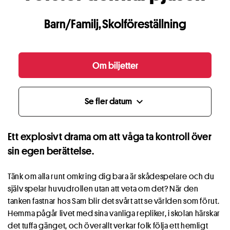
Barn/Familj
,
Skolföreställning
Om biljetter
Se fler datum
expand_more
Ett explosivt drama om att våga ta kontroll över
sin egen berättelse.
Tänk om alla runt omkring dig bara är skådespelare och du
själv spelar huvudrollen utan att veta om det? När den
tanken fastnar hos Sam blir det svårt att se världen som förut.
Hemma pågår livet med sina vanliga repliker, i skolan härskar
det tuffa gänget, och överallt verkar folk följa ett hemligt