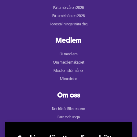
På turné våren 2026
På turné hösten 2026
Föreställningar nära dig
Medlem
Bli medlem
Om medlemskapet
Medlemsförmåner
Mina sidor
Om oss
Det här är Riksteatern
Barn och unga
Cullberg
Dans