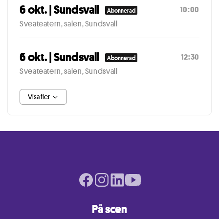
6 okt. | Sundsvall
10:00
Abonnerad
Sveateatern, salen, Sundsvall
6 okt. | Sundsvall
12:30
Abonnerad
Sveateatern, salen, Sundsvall
Visa fler
Facebook page
Instagram page
LinkedIn page
Youtube page
På scen