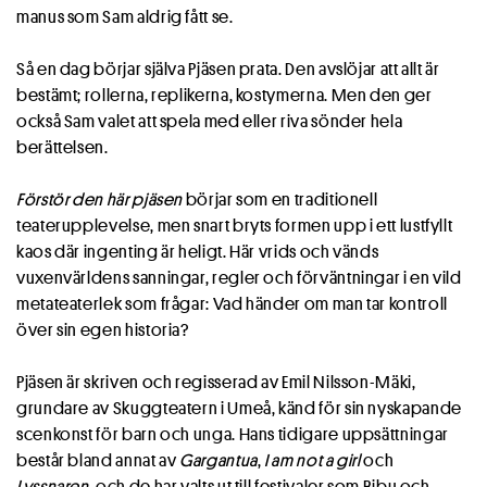
manus som Sam aldrig fått se.
Så en dag börjar själva Pjäsen prata. Den avslöjar att allt är
bestämt; rollerna, replikerna, kostymerna. Men den ger
också Sam valet att spela med eller riva sönder hela
berättelsen.
Förstör den här pjäsen
börjar som en traditionell
teaterupplevelse, men snart bryts formen upp i ett lustfyllt
kaos där ingenting är heligt. Här vrids och vänds
vuxenvärldens sanningar, regler och förväntningar i en vild
metateaterlek som frågar: Vad händer om man tar kontroll
över sin egen historia?
Pjäsen är skriven och regisserad av Emil Nilsson-Mäki,
grundare av Skuggteatern i Umeå, känd för sin nyskapande
scenkonst för barn och unga. Hans tidigare uppsättningar
består bland annat av
Gargantua
,
I am not a girl
och
Lyssnaren
, och de har valts ut till festivaler som Bibu och